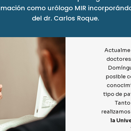
rmación como urólogo MIR incorporánd
del dr. Carlos Roque.
Actualmen
doctores
Domíngu
posible c
conocimi
tipo de pa
Tanto
realizamos
la Univ