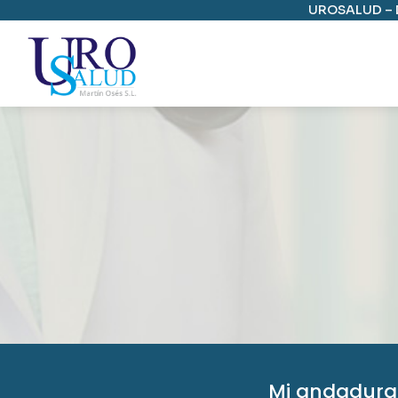
UROSALUD – D
Mi andadura 