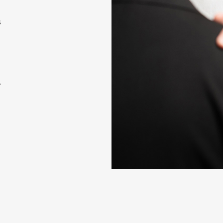
s
.
o