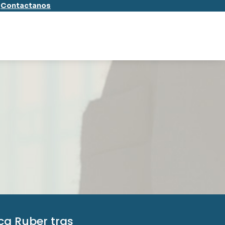
–
Contactanos
ca Ruber tras