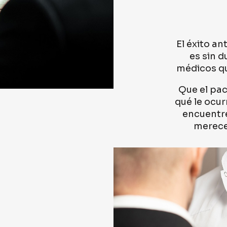
El éxito a
es sin 
médicos qu
Que el pac
qué le ocur
encuentre
merece 